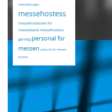
veranstaltungen
messehostess
messehostessen für
messestand
messehostess
personal für
günstig
messen
personal für messen
buchen