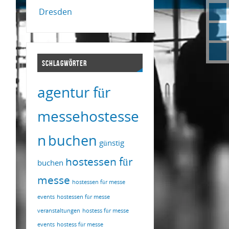
Dresden
SCHLAGWÖRTER
agentur für
messehostesse
n
buchen
günstig
hostessen für
buchen
messe
hostessen für messe
events
hostessen für messe
veranstaltungen
hostess für messe
events
hostess für messe