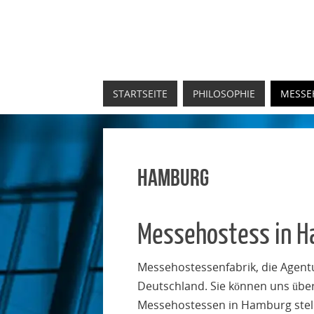
STARTSEITE
PHILOSOPHIE
MESSE
MESSEHOSTESSEN AGEN
Hamburg
MESSEHOSTESS MIETEN UND MESSEHO
Messehostess in 
Messehostessenfabrik, die Agent
Deutschland. Sie können uns übe
Messehostessen in Hamburg stel