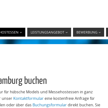
HOSTESSEN
LEISTUNGSANGEBOT
BEWERBUNG
TUR - MESSEHOSTESSEN
STESSEN GÜNSTIG BUCHEN!
Hamburg buchen
ur für hübsche Models und Messehostessen in ganz
r unser
Kontaktformular
eine kostenfreie Anfrage für
len oder über das
Buchungsformular
direkt buchen. Sie